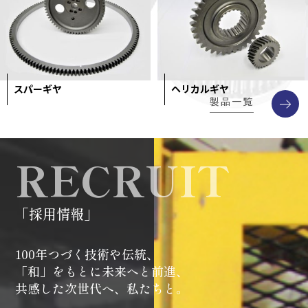
スパーギヤ
ヘリカルギヤ
製品一覧
RECRUIT
「採用情報」
100年つづく技術や伝統、
「和」をもとに未来へと前進、
共感した次世代へ、私たちと。