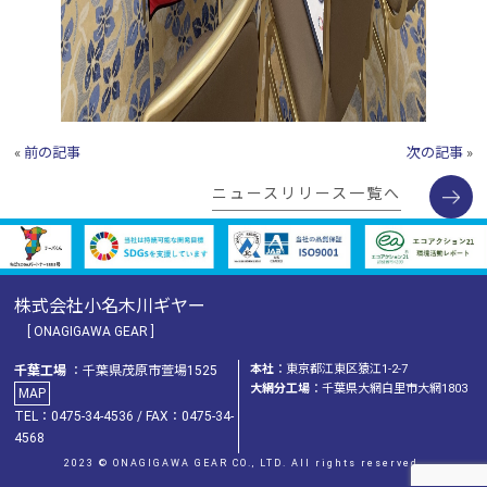
«
前の記事
次の記事
»
ニュースリリース一覧へ
株式会社小名木川ギヤー
[ ONAGIGAWA GEAR ]
本社
：東京都江東区猿江1-2-7
千葉工場
：千葉県茂原市萱場1525
大網分工場
：千葉県大網白里市大網1803
MAP
TEL：0475-34-4536 / FAX：0475-34-
4568
2023 © ONAGIGAWA GEAR CO., LTD. All rights reserved.