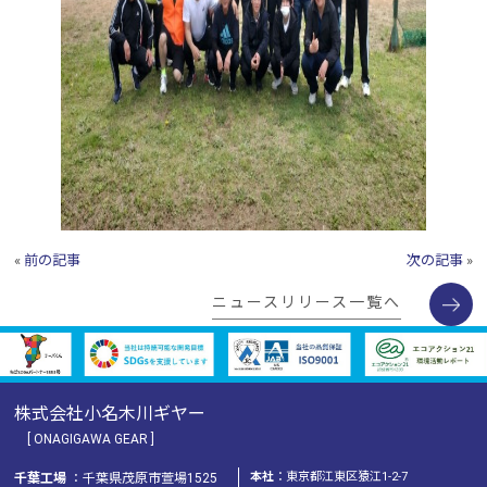
«
前の記事
次の記事
»
ニュースリリース一覧へ
株式会社小名木川ギヤー
[ ONAGIGAWA GEAR ]
本社
：東京都江東区猿江1-2-7
千葉工場
：千葉県茂原市萱場1525