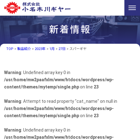
新着情報
TOP
>
製品紹介
>
2023年
>
1月
>
27日
>
スパーギヤ
Warning
: Undefined array key 0 in
/usr/home/mw2paafxlm/www/htdocs/wordpress/wp-
content/themes/mytemp/single.php
on line
23
Warning
: Attempt to read property "cat_name" on null in
/usr/home/mw2paafxlm/www/htdocs/wordpress/wp-
content/themes/mytemp/single.php
on line
23
Warning
: Undefined array key 0 in
/usr/home/mw2paafxlm/www/htdocs/wordpress/wp-